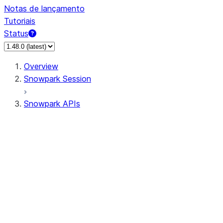
Notas de lançamento
Tutoriais
Status
Overview
Snowpark Session
Snowpark APIs
Input/Output
DataFrameReader
DataFrameWriter
FileOperation
PutResult
GetResult
ListResult