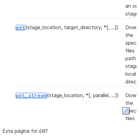
an ou
stage
(stage_location, target_directory, *[, ...])
Down
get
the
speci
files 
path i
stage
local
direct
(stage_location, *[, parallel, ...])
Down
get_stream
the
speci
Expan
files 
path i
Esta página foi útil?
stage