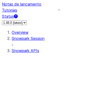
Notas de lançamento
Tutoriais
Status
Overview
Snowpark Session
Snowpark APIs
Input/Output
DataFrameReader
DataFrameWriter
FileOperation
PutResult
GetResult
ListResult