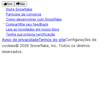
expos
Sim
Não
throu
Visite Snowflake
strea
Participe da conversa
Como desenvolver com Snowflake
Compartilhe seu feedback
(stage_location, *[, pattern, ...])
Retur
list
Leia as novidades em nosso blog
list of
Tenha sua própria certificação
from 
Aviso de privacidade
Termos do site
Configurações de
stage
cookies
©
2026
Snowflake, Inc.
Todos os direitos
reservados
.
(local_file_name, stage_location, *[, ...])
Uploa
put
local f
to th
stage
(input_stream, stage_location, *)
Uploa
put_stream
local f
to th
stage
file s