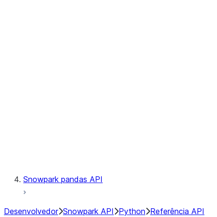
Observability
Files
Catalog
LINEAGE
Context
Exceptions
Testing
Snowpark pandas API
Desenvolvedor
Snowpark API
Python
Referência API