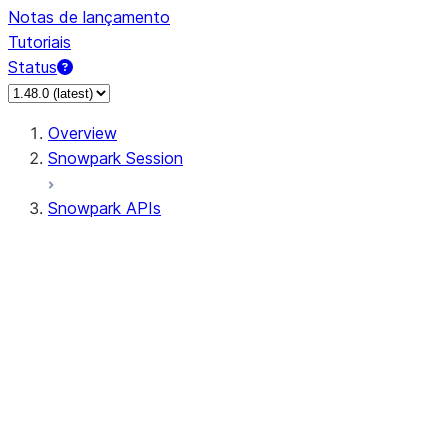
Notas de lançamento
Tutoriais
Status
Overview
Snowpark Session
Snowpark APIs
Input/Output
DataFrame
Column
Data Types