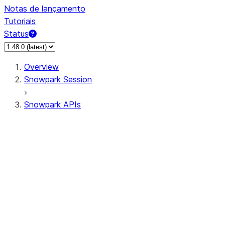
Notas de lançamento
Tutoriais
Status
Overview
Snowpark Session
Snowpark APIs
Input/Output
DataFrame
Column
Data Types