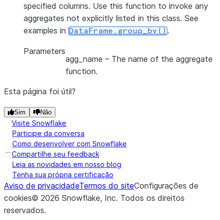
specified columns. Use this function to invoke any
aggregates not explicitly listed in this class. See
examples in
.
DataFrame.group_by()
Parameters
agg_name
– The name of the aggregate
function.
Esta página foi útil?
Sim
Não
Visite Snowflake
Participe da conversa
Como desenvolver com Snowflake
Compartilhe seu feedback
Leia as novidades em nosso blog
Tenha sua própria certificação
Aviso de privacidade
Termos do site
Configurações de
cookies
©
2026
Snowflake, Inc.
Todos os direitos
reservados
.