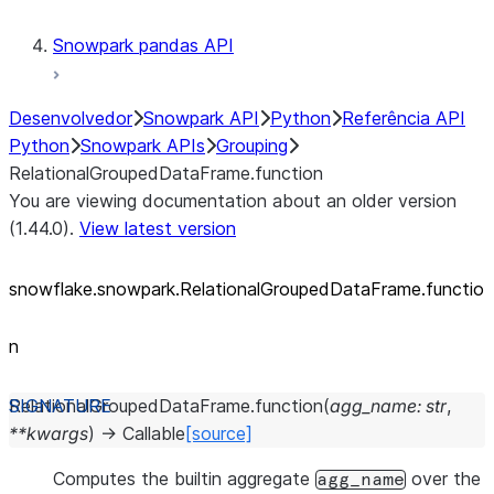
Snowpark pandas API
Desenvolvedor
Snowpark API
Python
Referência API
Python
Snowpark APIs
Grouping
RelationalGroupedDataFrame.function
You are viewing documentation about an older version
(1.44.0).
View latest version
snowflake.snowpark.RelationalGroupedDataFrame.functio
n
RelationalGroupedDataFrame.
function
(
agg_name
:
str
,
**
kwargs
)
→
Callable
[source]
Computes the builtin aggregate
over the
agg_name