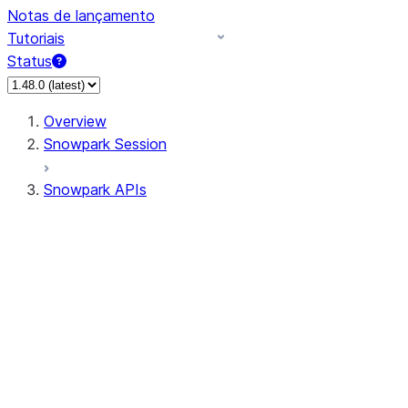
Notas de lançamento
Tutoriais
Status
Overview
Snowpark Session
Snowpark APIs
Input/Output
DataFrame
Column
Data Types