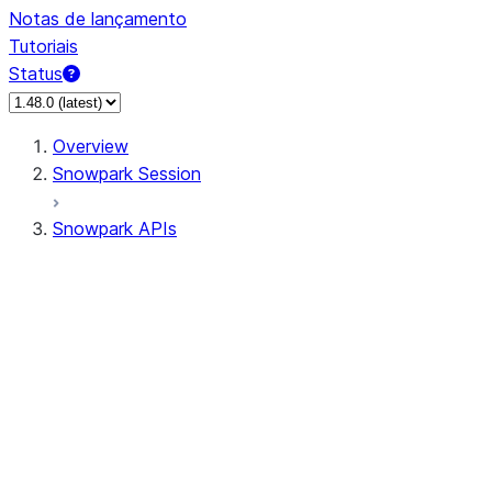
Notas de lançamento
Tutoriais
Status
Overview
Snowpark Session
Snowpark APIs
Input/Output
DataFrame
Column
Data Types