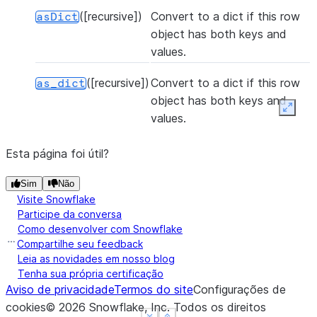
([recursive])
Convert to a dict if this row
asDict
object has both keys and
values.
([recursive])
Convert to a dict if this row
as_dict
object has both keys and
Expan
values.
Esta página foi útil?
Sim
Não
Visite Snowflake
Participe da conversa
Como desenvolver com Snowflake
Compartilhe seu feedback
Leia as novidades em nosso blog
Tenha sua própria certificação
Aviso de privacidade
Termos do site
Configurações de
cookies
©
2026
Snowflake, Inc.
Todos os direitos