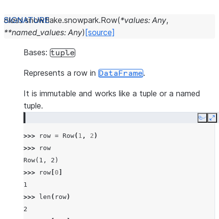
class
snowflake.snowpark.
Row
(
*
values
:
Any
,
**
named_values
:
Any
)
[source]
Bases:
tuple
Represents a row in
.
DataFrame
It is immutable and works like a tuple or a named
tuple.
Copy
E
>>> 
row
=
Row
(
1
,
2
)
>>> 
row
Row(1, 2)
>>> 
row
[
0
]
1
>>> 
len
(
row
)
2