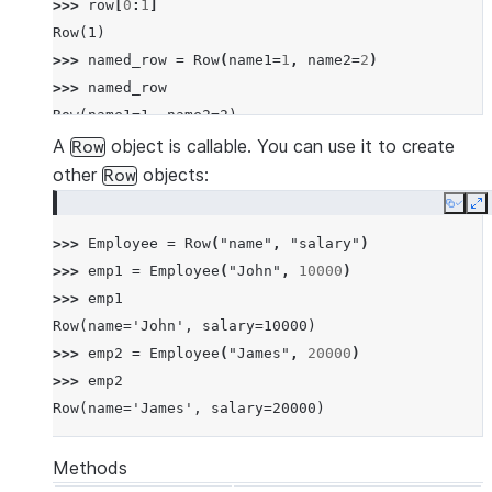
>>> 
row
[
0
:
1
]
Row(1)
>>> 
named_row
=
Row
(
name1
=
1
,
name2
=
2
)
>>> 
named_row
Row(name1=1, name2=2)
>>> 
named_row
[
"name1"
]
A
object is callable. You can use it to create
Row
1
other
objects:
Row
>>> 
named_row
.
name1
Copy
E
1
>>> 
Employee
=
Row
(
"name"
,
"salary"
)
>>> 
row
==
named_row
>>> 
emp1
=
Employee
(
"John"
,
10000
)
True
>>> 
emp1
Row(name='John', salary=10000)
>>> 
emp2
=
Employee
(
"James"
,
20000
)
>>> 
emp2
Row(name='James', salary=20000)
Methods