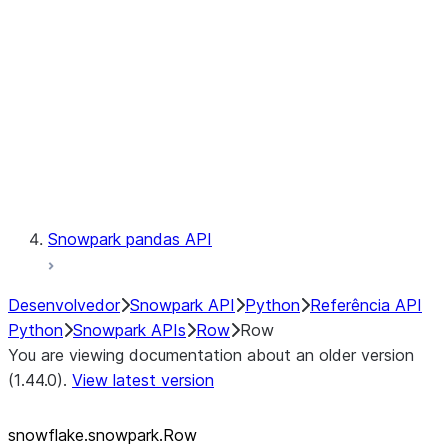
LINEAGE
Context
Exceptions
Testing
Snowpark pandas API
Desenvolvedor
Snowpark API
Python
Referência API
Python
Snowpark APIs
Row
Row
You are viewing documentation about an older version
(1.44.0).
View latest version
snowflake.snowpark.Row