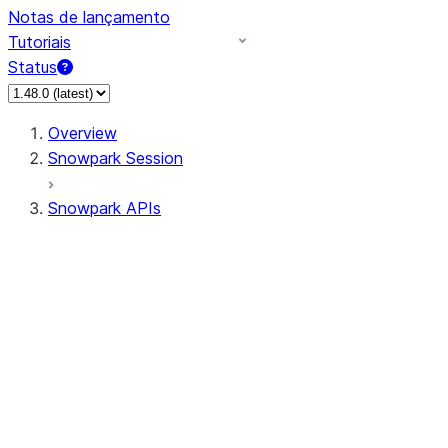
Notas de lançamento
Tutoriais
Status
Overview
Snowpark Session
Snowpark APIs
Input/Output
DataFrame
Column
Data Types