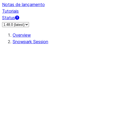
Notas de lançamento
Tutoriais
Status
Overview
Snowpark Session
Session
Session.SessionBuilder.app_name
Session.SessionBuilder.config
Session.SessionBuilder.configs
Session.SessionBuilder.create
Session.SessionBuilder.getOrCreate
Session.add_import
Session.add_packages
Session.add_requirements
Session.append_query_tag