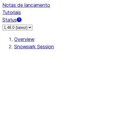
Notas de lançamento
Tutoriais
Status
Overview
Snowpark Session
Session
Session.SessionBuilder.app_name
Session.SessionBuilder.config
Session.SessionBuilder.configs
Session.SessionBuilder.create
Session.SessionBuilder.getOrCreate
Session.add_import
Session.add_packages
Session.add_requirements
Session.append_query_tag