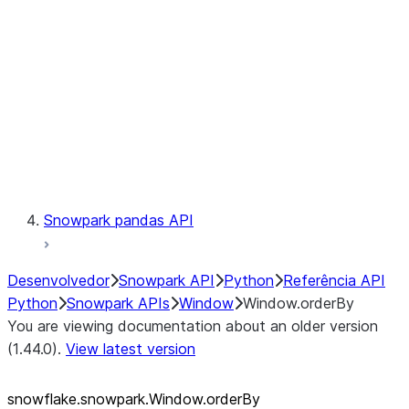
LINEAGE
Context
Exceptions
Testing
Snowpark pandas API
Desenvolvedor
Snowpark API
Python
Referência API
Python
Snowpark APIs
Window
Window.orderBy
You are viewing documentation about an older version
(1.44.0).
View latest version
snowflake.snowpark.Window.orderBy