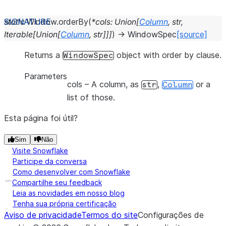
static
Window.
orderBy
(
*
cols
:
Union
[
Column
,
str
,
Iterable
[
Union
[
Column
,
str
]
]
]
)
→
WindowSpec
[source]
Returns a
object with order by clause.
WindowSpec
Parameters
cols
– A column, as
,
or a
str
Column
list of those.
Esta página foi útil?
Sim
Não
Visite Snowflake
Participe da conversa
Como desenvolver com Snowflake
Compartilhe seu feedback
Leia as novidades em nosso blog
Tenha sua própria certificação
Aviso de privacidade
Termos do site
Configurações de