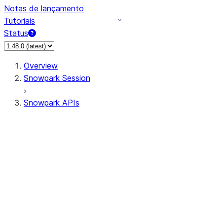
Notas de lançamento
Tutoriais
Status
Overview
Snowpark Session
Snowpark APIs
Input/Output
DataFrame
Column
Data Types