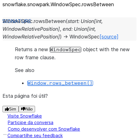
snowflake.snowpark.WindowSpec.rowsBetween
WindowSpec.
rowsBetween
(
start
:
Union
[
int
,
WindowRelativePosition
]
,
end
:
Union
[
int
,
WindowRelativePosition
]
)
→
WindowSpec
[source]
Returns a new
object with the new
WindowSpec
row frame clause.
See also
Window.rows_between()
Esta página foi útil?
Sim
Não
Visite Snowflake
Participe da conversa
Como desenvolver com Snowflake
Compartilhe seu feedback