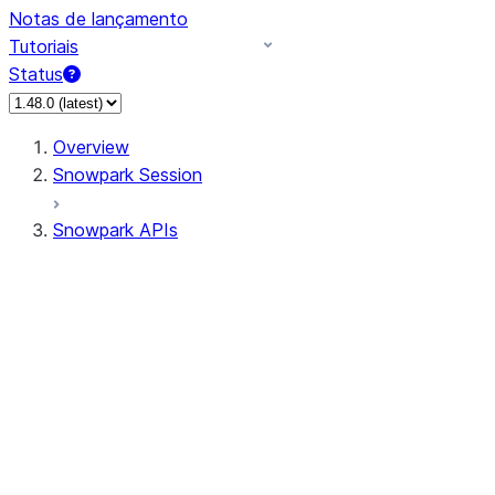
Notas de lançamento
Tutoriais
Status
Overview
Snowpark Session
Snowpark APIs
Input/Output
DataFrame
Column
Data Types