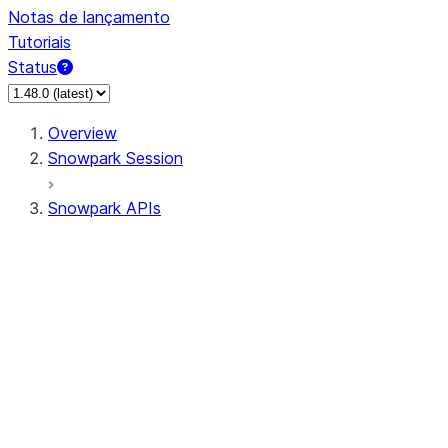
Notas de lançamento
Tutoriais
Status
Overview
Snowpark Session
Snowpark APIs
Input/Output
DataFrame
Column
Data Types