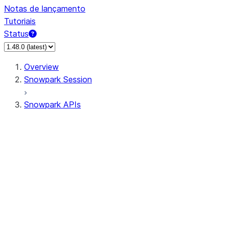
Notas de lançamento
Tutoriais
Status
Overview
Snowpark Session
Snowpark APIs
Input/Output
DataFrame
Column
Data Types