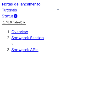
Notas de lançamento
Tutoriais
Status
Overview
Snowpark Session
Snowpark APIs
Input/Output
DataFrame
Column
Data Types