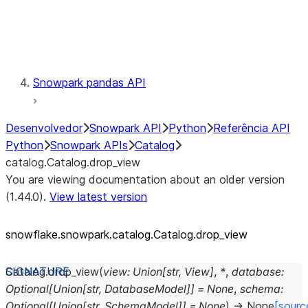
Exceptions
Testing
Snowpark pandas API
Desenvolvedor
Snowpark API
Python
Referência API
Python
Snowpark APIs
Catalog
catalog.Catalog.drop_view
You are viewing documentation about an older version
(1.44.0).
View latest version
snowflake.snowpark.catalog.Catalog.drop_
view
Catalog.
drop_view
(
view
:
Union
[
str
,
View
]
,
*
,
database
:
Optional
[
Union
[
str
,
DatabaseModel
]
]
=
None
,
schema
:
Optional
[
Union
[
str
,
SchemaModel
]
]
=
None
)
→
None
[sourc