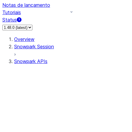
Notas de lançamento
Tutoriais
Status
Overview
Snowpark Session
Snowpark APIs
Input/Output
DataFrame
Column
Data Types