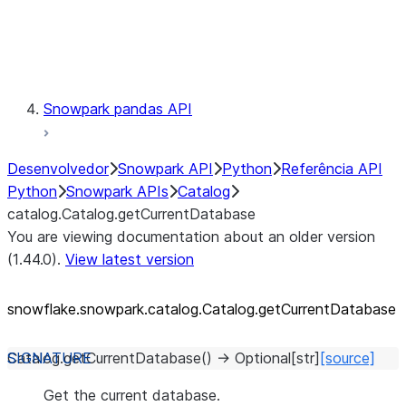
Exceptions
Testing
Snowpark pandas API
Desenvolvedor
Snowpark API
Python
Referência API
Python
Snowpark APIs
Catalog
catalog.Catalog.getCurrentDatabase
You are viewing documentation about an older version
(1.44.0).
View latest version
snowflake.snowpark.catalog.Catalog.getCurrentDatabase
Catalog.
getCurrentDatabase
(
)
→
Optional
[
str
]
[source]
Get the current database.