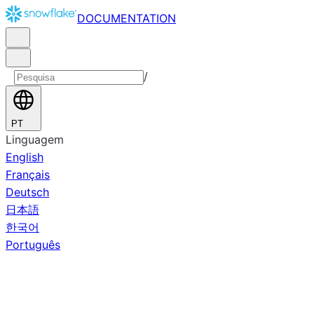
DOCUMENTATION
/
PT
Linguagem
English
Français
Deutsch
日本語
한국어
Português