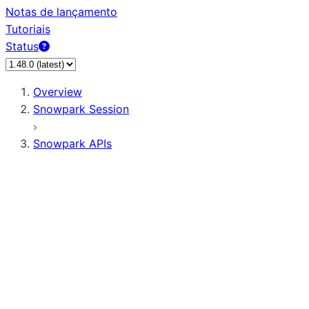
Notas de lançamento
Tutoriais
Status
Overview
Snowpark Session
Snowpark APIs
Input/Output
DataFrame
Column
Data Types