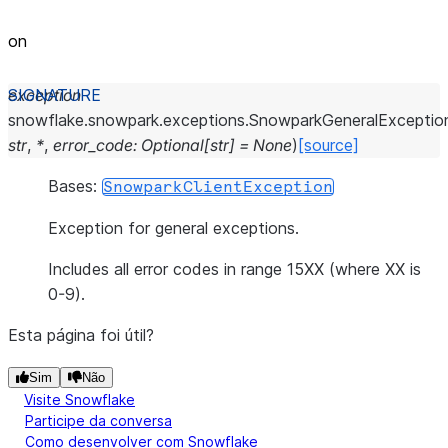
on
exception
snowflake.snowpark.exceptions.
SnowparkGeneralExceptio
str
,
*
,
error_code
:
Optional
[
str
]
=
None
)
[source]
Bases:
SnowparkClientException
Exception for general exceptions.
Includes all error codes in range 15XX (where XX is
0-9).
Esta página foi útil?
Sim
Não
Visite Snowflake
Participe da conversa
Como desenvolver com Snowflake