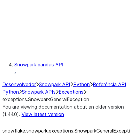
exceptions.SnowparkSQLUnexpe
exceptions.SnowparkServerExce
exceptions.SnowparkSessionEx
exceptions.SnowparkTableExce
exceptions.SnowparkUploadFile
exceptions.SnowparkUploadUdf
Testing
Snowpark pandas API
Desenvolvedor
Snowpark API
Python
Referência API
Python
Snowpark APIs
Exceptions
exceptions.SnowparkGeneralException
You are viewing documentation about an older version
(1.44.0).
View latest version
snowflake.snowpark.exceptions.SnowparkGeneralExcepti