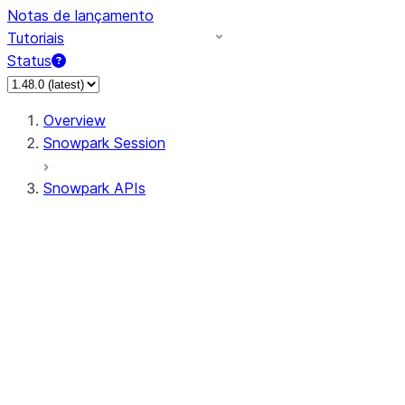
Notas de lançamento
Tutoriais
Status
Overview
Snowpark Session
Snowpark APIs
Input/Output
DataFrame
Column
Data Types