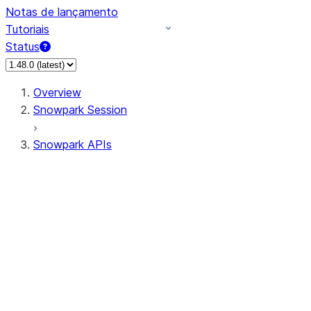
Notas de lançamento
Tutoriais
Status
Overview
Snowpark Session
Snowpark APIs
Input/Output
DataFrame
Column
Data Types