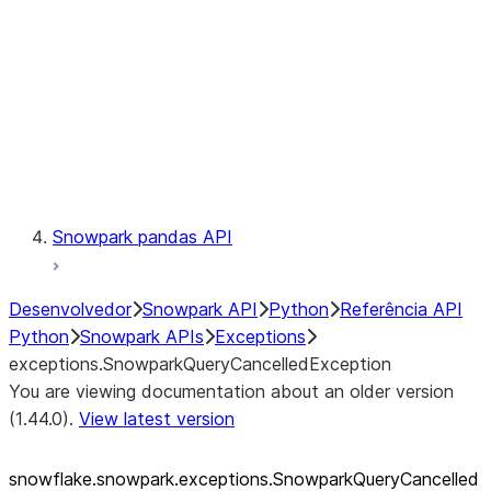
exceptions.SnowparkSQLUnexpe
exceptions.SnowparkServerExce
exceptions.SnowparkSessionEx
exceptions.SnowparkTableExce
exceptions.SnowparkUploadFile
exceptions.SnowparkUploadUdf
Testing
Snowpark pandas API
Desenvolvedor
Snowpark API
Python
Referência API
Python
Snowpark APIs
Exceptions
exceptions.SnowparkQueryCancelledException
You are viewing documentation about an older version
(1.44.0).
View latest version
snowflake.snowpark.exceptions.SnowparkQueryCancelled