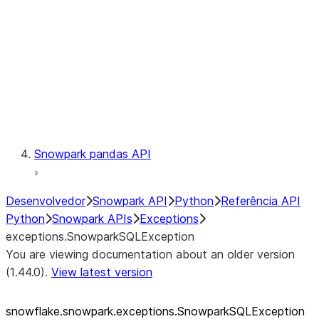
exceptions.SnowparkSQLUnexpe
exceptions.SnowparkServerExce
exceptions.SnowparkSessionEx
exceptions.SnowparkTableExce
exceptions.SnowparkUploadFile
exceptions.SnowparkUploadUdf
Testing
Snowpark pandas API
Desenvolvedor
Snowpark API
Python
Referência API
Python
Snowpark APIs
Exceptions
exceptions.SnowparkSQLException
You are viewing documentation about an older version
(1.44.0).
View latest version
snowflake.snowpark.exceptions.SnowparkSQLException