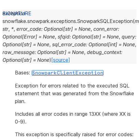
exception
snowflake.snowpark.exceptions.
SnowparkSQLException
(
m
str
,
*
,
error_code
:
Optional
[
str
]
=
None
,
conn_error
:
Optional
[
Error
]
=
None
,
sfqid
:
Optional
[
str
]
=
None
,
query
:
Optional
[
str
]
=
None
,
sql_error_code
:
Optional
[
int
]
=
None
,
raw_message
:
Optional
[
str
]
=
None
,
debug_context
:
Optional
[
str
]
=
None
)
[source]
Bases:
SnowparkClientException
Exception for errors related to the executed SQL
statement that was generated from the Snowflake
plan.
Includes all error codes in range 13XX (where XX is
0-9).
This exception is specifically raised for error codes: