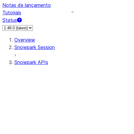
Notas de lançamento
Tutoriais
Status
Overview
Snowpark Session
Snowpark APIs
Input/Output
DataFrame
Column
Data Types