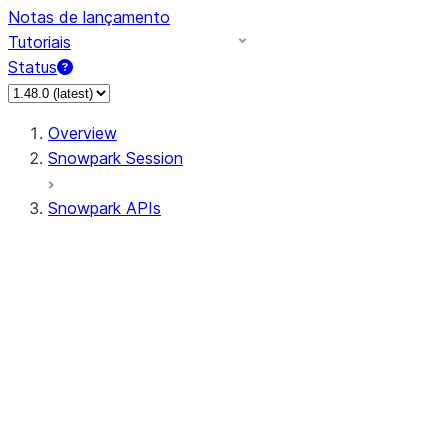
Notas de lançamento
Tutoriais
Status
Overview
Snowpark Session
Snowpark APIs
Input/Output
DataFrame
Column
Data Types