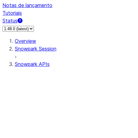
Notas de lançamento
Tutoriais
Status
Overview
Snowpark Session
Snowpark APIs
Input/Output
DataFrame
Column
Data Types