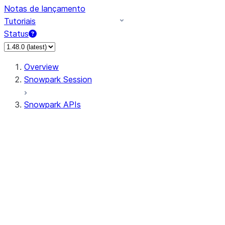
Notas de lançamento
Tutoriais
Status
Overview
Snowpark Session
Snowpark APIs
Input/Output
DataFrame
Column
Data Types