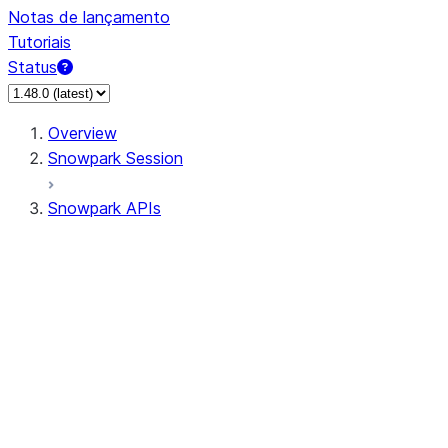
Notas de lançamento
Tutoriais
Status
Overview
Snowpark Session
Snowpark APIs
Input/Output
DataFrame
Column
Data Types