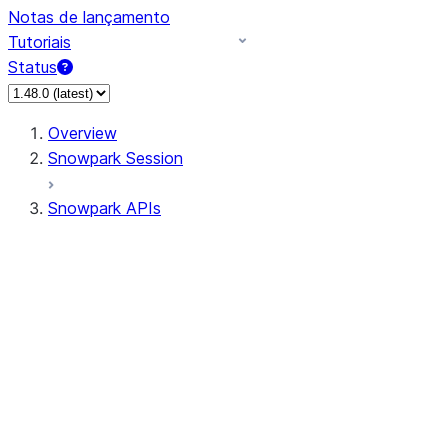
Notas de lançamento
Tutoriais
Status
Overview
Snowpark Session
Snowpark APIs
Input/Output
DataFrame
Column
Data Types