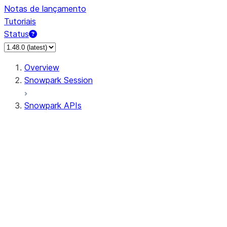
Notas de lançamento
Tutoriais
Status
Overview
Snowpark Session
Snowpark APIs
Input/Output
DataFrame
Column
Data Types