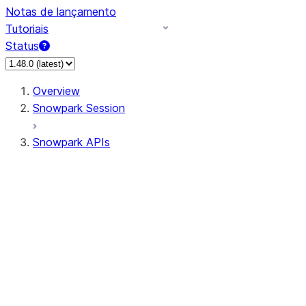
Notas de lançamento
Tutoriais
Status
Overview
Snowpark Session
Snowpark APIs
Input/Output
DataFrame
Column
Data Types