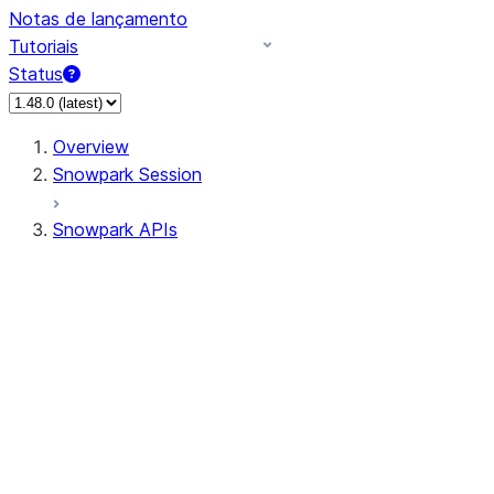
Notas de lançamento
Tutoriais
Status
Overview
Snowpark Session
Snowpark APIs
Input/Output
DataFrame
Column
Data Types