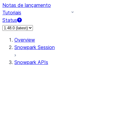
Notas de lançamento
Tutoriais
Status
Overview
Snowpark Session
Snowpark APIs
Input/Output
DataFrame
Column
Data Types