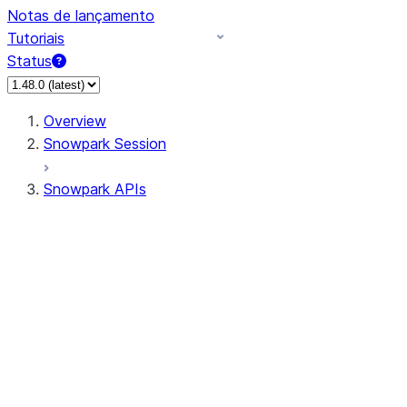
Notas de lançamento
Tutoriais
Status
Overview
Snowpark Session
Snowpark APIs
Input/Output
DataFrame
Column
Data Types