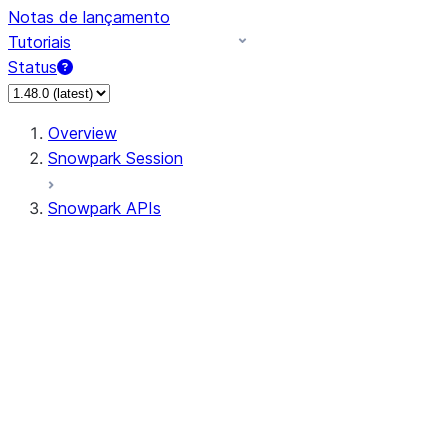
Notas de lançamento
Tutoriais
Status
Overview
Snowpark Session
Snowpark APIs
Input/Output
DataFrame
Column
Data Types