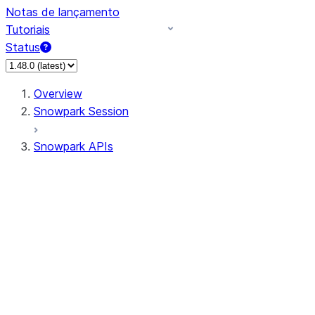
Notas de lançamento
Tutoriais
Status
Overview
Snowpark Session
Snowpark APIs
Input/Output
DataFrame
Column
Data Types