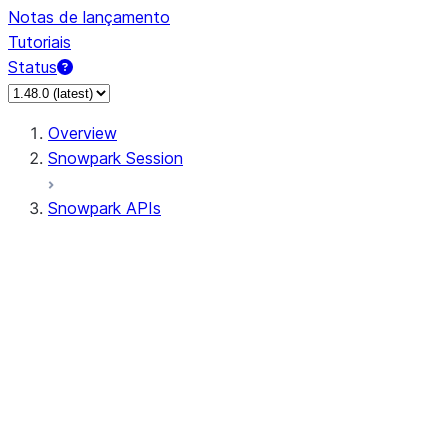
Notas de lançamento
Tutoriais
Status
Overview
Snowpark Session
Snowpark APIs
Input/Output
DataFrame
Column
Data Types