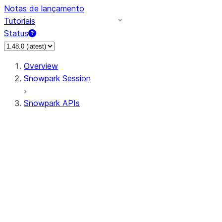
Notas de lançamento
Tutoriais
Status
Overview
Snowpark Session
Snowpark APIs
Input/Output
DataFrame
Column
Data Types