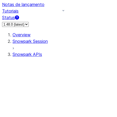
Notas de lançamento
Tutoriais
Status
Overview
Snowpark Session
Snowpark APIs
Input/Output
DataFrame
Column
Data Types