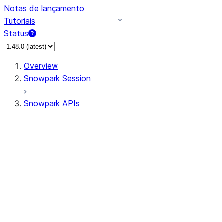
Notas de lançamento
Tutoriais
Status
Overview
Snowpark Session
Snowpark APIs
Input/Output
DataFrame
Column
Data Types