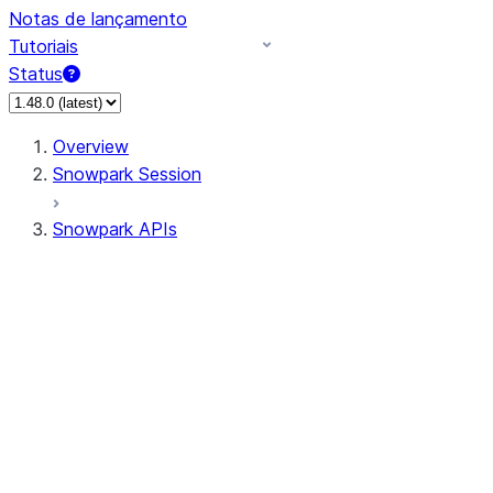
Notas de lançamento
Tutoriais
Status
Overview
Snowpark Session
Snowpark APIs
Input/Output
DataFrame
Column
Data Types