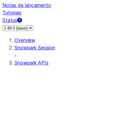
Notas de lançamento
Tutoriais
Status
Overview
Snowpark Session
Snowpark APIs
Input/Output
DataFrame
Column
Data Types