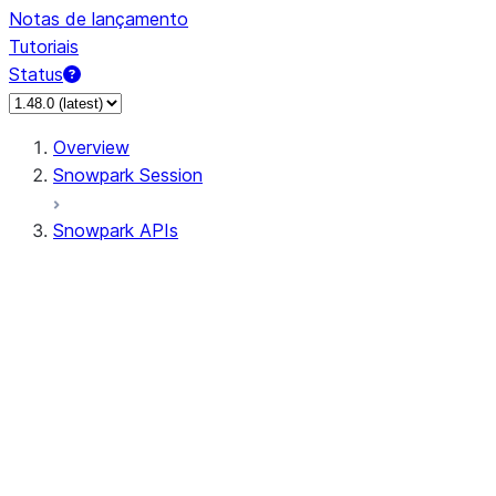
Notas de lançamento
Tutoriais
Status
Overview
Snowpark Session
Snowpark APIs
Input/Output
DataFrame
Column
Data Types