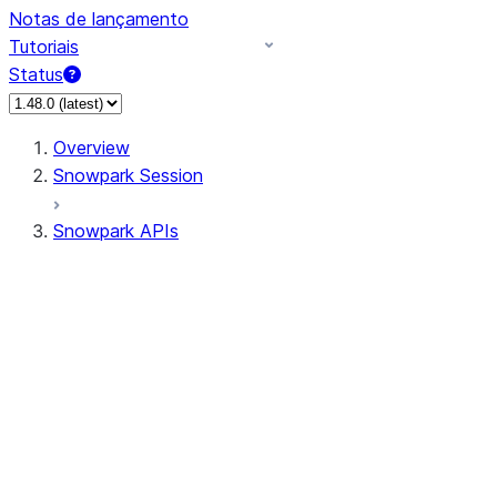
Notas de lançamento
Tutoriais
Status
Overview
Snowpark Session
Snowpark APIs
Input/Output
DataFrame
Column
Data Types