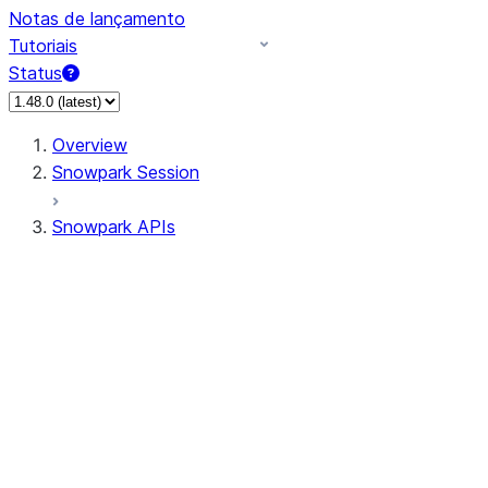
Notas de lançamento
Tutoriais
Status
Overview
Snowpark Session
Snowpark APIs
Input/Output
DataFrame
Column
Data Types