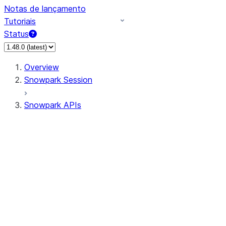
Notas de lançamento
Tutoriais
Status
Overview
Snowpark Session
Snowpark APIs
Input/Output
DataFrame
Column
Data Types