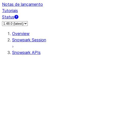
Notas de lançamento
Tutoriais
Status
Overview
Snowpark Session
Snowpark APIs
Input/Output
DataFrame
Column
Data Types