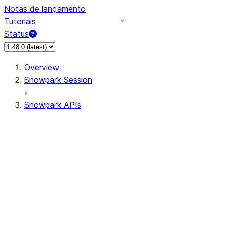
Notas de lançamento
Tutoriais
Status
Overview
Snowpark Session
Snowpark APIs
Input/Output
DataFrame
Column
Data Types