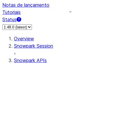
Notas de lançamento
Tutoriais
Status
Overview
Snowpark Session
Snowpark APIs
Input/Output
DataFrame
Column
Data Types