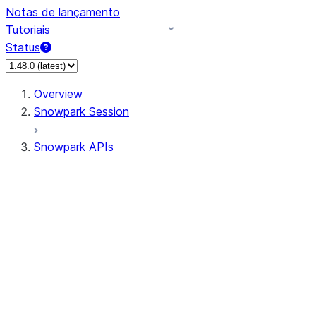
Notas de lançamento
Tutoriais
Status
Overview
Snowpark Session
Snowpark APIs
Input/Output
DataFrame
Column
Data Types