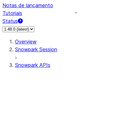
Notas de lançamento
Tutoriais
Status
Overview
Snowpark Session
Snowpark APIs
Input/Output
DataFrame
Column
Data Types