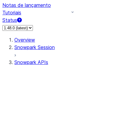
Notas de lançamento
Tutoriais
Status
Overview
Snowpark Session
Snowpark APIs
Input/Output
DataFrame
Column
Data Types