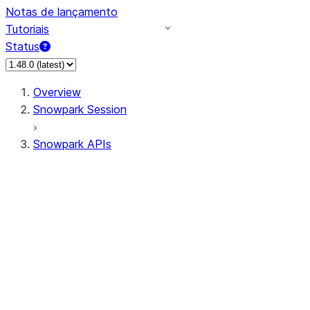
Notas de lançamento
Tutoriais
Status
Overview
Snowpark Session
Snowpark APIs
Input/Output
DataFrame
Column
Data Types