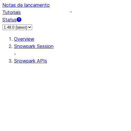
Notas de lançamento
Tutoriais
Status
Overview
Snowpark Session
Snowpark APIs
Input/Output
DataFrame
Column
Data Types