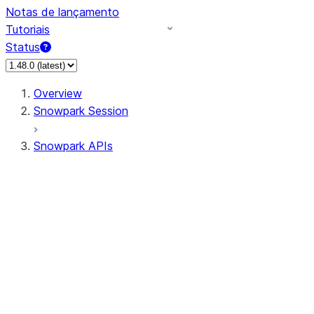
Notas de lançamento
Tutoriais
Status
Overview
Snowpark Session
Snowpark APIs
Input/Output
DataFrame
Column
Data Types